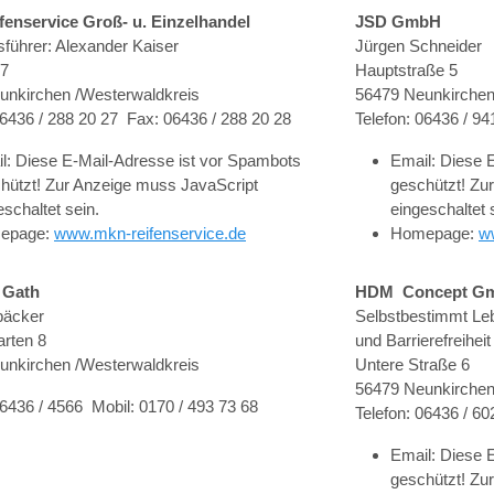
enservice Groß- u. Einzelhandel
JSD GmbH
führer: Alexander Kaiser
Jürgen Schneider
 7
Hauptstraße 5
unkirchen /Westerwaldkreis
56479 Neunkirchen
06436 / 288 20 27 Fax: 06436 / 288 20 28
Telefon: 06436 / 9
l:
Diese E-Mail-Adresse ist vor Spambots
Email:
Diese E
hützt! Zur Anzeige muss JavaScript
geschützt! Zu
eschaltet sein.
eingeschaltet 
epage:
www.mkn-reifenservice.de
Homepage:
w
 Gath
HDM Concept G
bäcker
Selbstbestimmt Leb
arten 8
und Barrierefreiheit
unkirchen /Westerwaldkreis
Untere Straße 6
56479 Neunkirchen
06436 / 4566 Mobil: 0170 / 493 73 68
Telefon: 06436 / 6
Email:
Diese E
geschützt! Zu