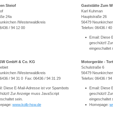
n Steiof
Gaststätte Zum W
of
Karl Kuhman
aße 24a
Hauptstraße 26
unkirchen /Westerwaldkreis
56479 Neunkirchen
06436 / 94 12 00
Telefon: 06436 / 40
Email:
Diese E
geschützt! Zu
eingeschaltet 
SW GmbH & Co. KG
Motorgeräte - To
gebiet
Schulstraße 6
unkirchen /Westerwaldkreis
56479 Neunkirchen
06436 / 94 31 0 Fax: 06436 / 94 31 29
Telefon: 06436 / 9
l:
Diese E-Mail-Adresse ist vor Spambots
Email:
Diese E
hützt! Zur Anzeige muss JavaScript
geschützt! Zu
eschaltet sein.
eingeschaltet 
epage:
www.kolb-hsw.de
Homepage:
w